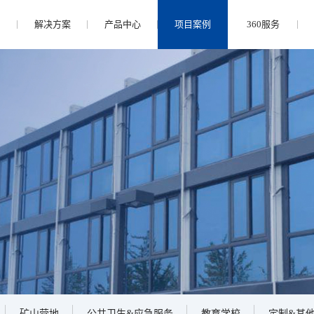
们
解决方案
产品中心
项目案例
360服务
矿山营地
公共卫生&应急服务
教育学校
定制&其